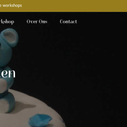
e workshops
kshop
Over Ons
Contact
ten
s