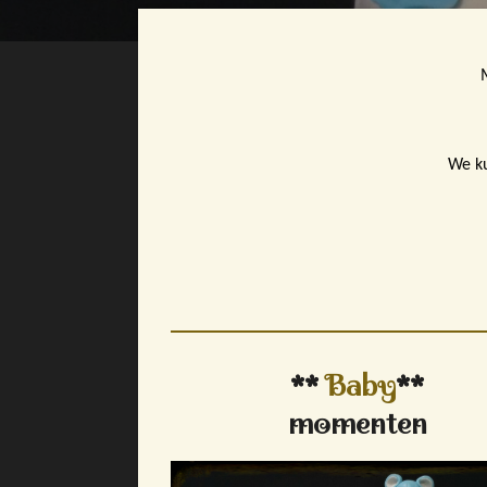
We ku
**
Baby
**
momenten