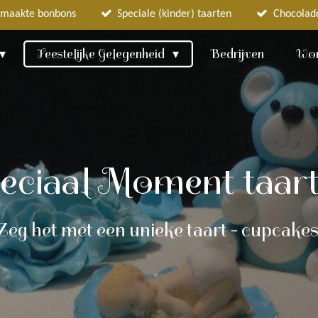
maakte bonbons
Speciale (kinder) taarten
Chocolad
Feestelijke Gelegenheid
Bedrijven
Wor
eciaal Moment taar
Zeg het met een unieke taart - cupcake