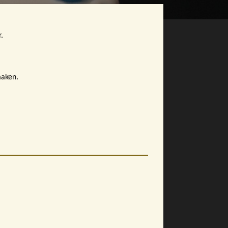
.
maken.